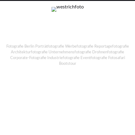
Fotografie Berlin Porträtfotografie Werbefotografie Reportagefotografie
Architekturfotografie Unternehmensfotografie Drohnenfotografie
Corporate-Fotografie Industriefotografie Eventfotografie Fotosafari
Bootstour
DEEP BLUE
Spaßiges VSSL-Shooting im SSE.
Was kryptisch klingt ist für Google-Nerds sicher leichtes Spiel…
Wer nicht googeln will schaut ganz einfach in meinen Blog.
Am Ende der Fotoreihe und
hier
ist auch das
making of
zu sehen.
Danke an Miguel Ortega!