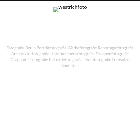
Fotografie Berlin Porträtfotografie Werbefotografie Reportagefotografie
Architekturfotografie Unternehmensfotografie Drohnenfotografie
Corporate-Fotografie Industriefotografie Eventfotografie Fotosafari
Bootstour