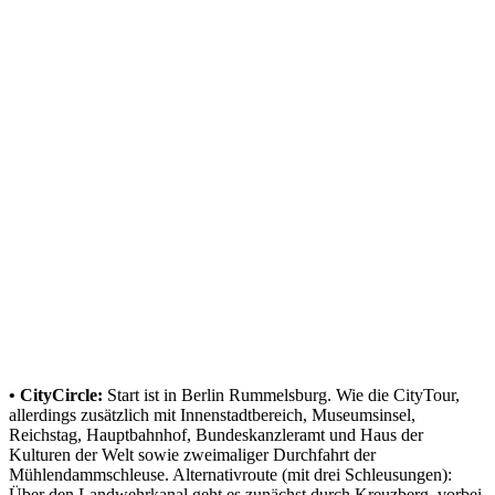
•
• CityCircle:
Start ist in Berlin Rummelsburg. Wie die CityTour,
allerdings zusätzlich mit Innenstadtbereich, Museumsinsel,
Reichstag, Hauptbahnhof, Bundeskanzleramt und Haus der
Kulturen der Welt sowie zweimaliger Durchfahrt der
Mühlendammschleuse. Alternativroute (mit drei Schleusungen):
Über den Landwehrkanal geht es zunächst durch Kreuzberg, vorbei