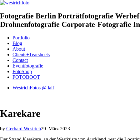
Fotografie Berlin Porträtfotografie Werbe
Drohnenfotografie Corporate-Fotografie Ind
Portfolio
Blog
About
Clients+Tearsheets
Contact
Eventfotografie
FotoShop
FOTOBOOT
WestrichFotos @ laif
Karekare
by
Gerhard Westrich
29. März 2023
Der Strand Karekare, an der Westküste von Auckland, war die Locati